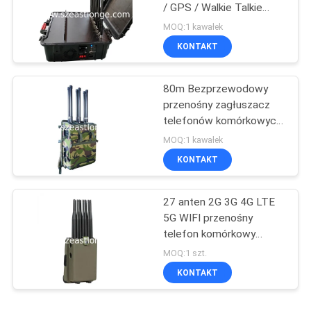
/ GPS / Walkie Talkie
Signal Jammer
MOQ:1 kawałek
Przenośny 60W Wysokiej
KONTAKT
mocy
80m Bezprzewodowy
przenośny zagłuszacz
telefonów komórkowych
RCIED Scrambler
MOQ:1 kawałek
częstotliwości radiowych
KONTAKT
27 anten 2G 3G 4G LTE
5G WIFI przenośny
telefon komórkowy
Jammer z GPS VHF UHF
MOQ:1 szt.
blokowanie radia FM
KONTAKT