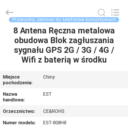
2026
EASTLONGE
ELECTRONICS(HK)
CO.,LTD.
All
Przenośny Jammer do telefonów komórkowych
Rights
Reserved.
8 Antena Ręczna metalowa
DOM
obudowa Blok zagłuszania
PRODUKTY
sygnału GPS 2G / 3G / 4G /
Wifi z baterią w środku
WIDEO
Miejsce
Chiny
pochodzenia:
O
NAS
Nazwa
EST
handlowa:
WYCIECZKA
Orzecznictwo:
CE&ROHS
PO
Numer modelu:
EST-808H8