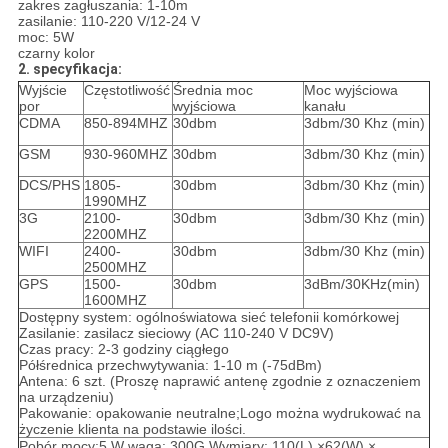
zakres zagłuszania: 1-10m
zasilanie: 110-220 V/12-24 V
moc: 5W
czarny kolor
2. specyfikacja:
Wyjście
Częstotliwość
Średnia moc
Moc wyjściowa
por
wyjściowa
kanału
CDMA
850-894MHZ
30dbm
3dbm/30 Khz (min)
GSM
930-960MHZ
30dbm
3dbm/30 Khz (min)
DCS/PHS
1805-
30dbm
3dbm/30 Khz (min)
1990MHZ
3G
2100-
30dbm
3dbm/30 Khz (min)
2200MHZ
WIFI
2400-
30dbm
3dbm/30 Khz (min)
2500MHZ
GPS
1500-
30dbm
3dBm/30KHz(min)
1600MHZ
Dostępny system: ogólnoświatowa sieć telefonii komórkowej
Zasilanie: zasilacz sieciowy (AC 110-240 V DC9V)
Czas pracy: 2-3 godziny ciągłego
Półśrednica przechwytywania: 1-10 m (-75dBm)
Antena: 6 szt. (Proszę naprawić antenę zgodnie z oznaczeniem
na urządzeniu)
Pakowanie: opakowanie neutralne;Logo można wydrukować na
życzenie klienta na podstawie ilości.
Pobór mocy:5 W waga: 300G Wymiary: 110(L) ×62(W) ×