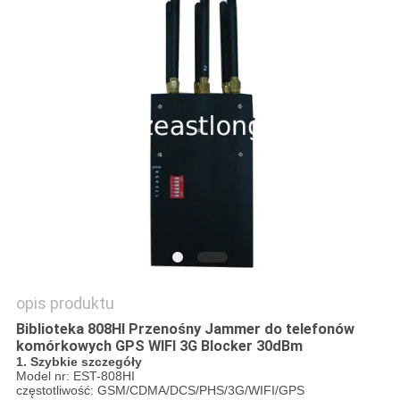
POPROSIĆ
O
WYCENĘ
SITEMAP
PRIVACY
POLICY
opis produktu
Biblioteka 808HI Przenośny Jammer do telefonów
komórkowych GPS WIFI 3G Blocker 30dBm
1. Szybkie szczegóły
Model nr: EST-808HI
częstotliwość: GSM/CDMA/DCS/PHS/3G/WIFI/GPS