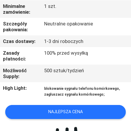
FABRYCE
Minimalne
1 szt.
zamówienie:
KONTROLA
Szczegóły
Neutralne opakowanie
pakowania:
JAKOŚCI
Czas dostawy:
1-3 dni roboczych
SKONTAKTUJ
Zasady
100% przed wysyłką
płatności:
SIĘ
Z
Możliwość
500 sztuk/tydzień
Supply:
NAMI
High Light:
,
blokowanie sygnału telefonu komórkowego
zagłuszacz sygnału komórkowego;
AKTUALNOŚCI
NAJLEPSZA CENA
SPRAWY