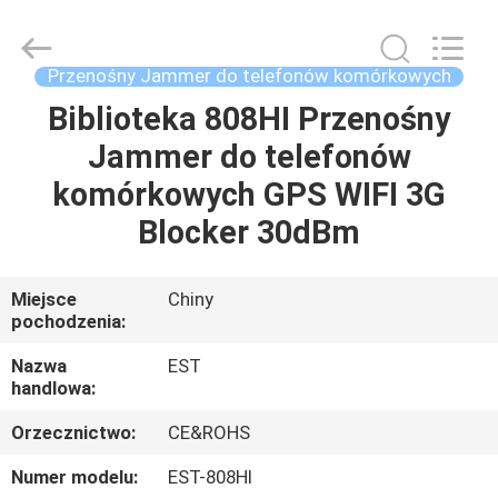
2026
EASTLONGE
ELECTRONICS(HK)
CO.,LTD.
All
Przenośny Jammer do telefonów komórkowych
Rights
Reserved.
Biblioteka 808HI Przenośny
DOM
Jammer do telefonów
PRODUKTY
komórkowych GPS WIFI 3G
Blocker 30dBm
WIDEO
Miejsce
Chiny
pochodzenia:
O
NAS
Nazwa
EST
handlowa:
WYCIECZKA
Orzecznictwo:
CE&ROHS
PO
Numer modelu:
EST-808HI