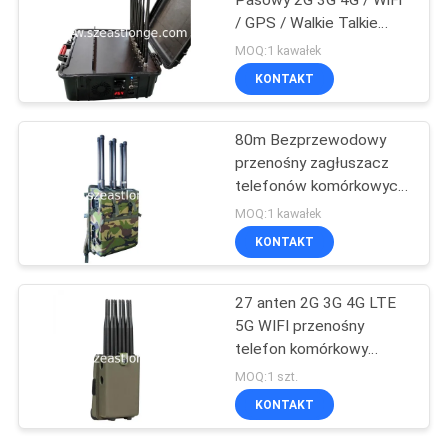
Pasowy 2G 3G 4G / WiFi
/ GPS / Walkie Talkie
Signal Jammer
MOQ:1 kawałek
Przenośny 60W Wysokiej
KONTAKT
mocy
80m Bezprzewodowy
przenośny zagłuszacz
telefonów komórkowych
RCIED Scrambler
MOQ:1 kawałek
częstotliwości radiowych
KONTAKT
27 anten 2G 3G 4G LTE
5G WIFI przenośny
telefon komórkowy
Jammer z GPS VHF UHF
MOQ:1 szt.
blokowanie radia FM
KONTAKT