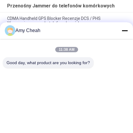
Przenośny Jammer do telefonów komórkowych
CDMA Handheld GPS Blocker Recenzje DCS / PHS
Wzmacniacz sygnału telefonu komórkowego
Amy Cheah
28 pasów Ręczny zakłócacz słuchawki komórkowej WIFI GPS
UHF VHF 315 433 12 miesięcy gwarancji
11:38 AM
Pełnofrekwencyjny telefon komórkowy WIFI GPS UHF VHF
12000mAh 27W Przenośny zakłócacz sygnału
Good day, what product are you looking for?
popularne kategorie
Wszystko
Zagłuszacz Sygnału 
Przenośny Jammer 
Telefonu 
Do Telefonów 
Komórkowego
Komórkowych
Zagłuszacz UAV 
Zagłuszacz Dużej 
Dronów
Mocy
Zagłuszacz Sygnału 
Zagłuszacz Pilota
GPS