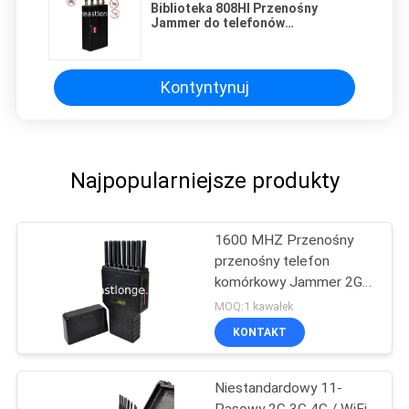
Biblioteka 808HI Przenośny
Jammer do telefonów
komórkowych GPS WIFI 3G
Blocker 30dBm
Kontyntynuj
Najpopularniejsze produkty
1600 MHZ Przenośny
przenośny telefon
komórkowy Jammer 2G
3G 4G WiFi Bluetooth
MOQ:1 kawałek
KONTAKT
Niestandardowy 11-