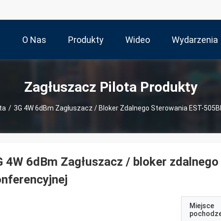
m
O Nas
Produkty
Wideo
Wydarzenia
Zagłuszacz Pilota Produkty
ta
/
3G 4W 6dBm Zagłuszacz / Bloker Zdalnego Sterowania EST-505BF 
 4W 6dBm Zagłuszacz / bloker zdalnego 
nferencyjnej
Miejsce
pochodze