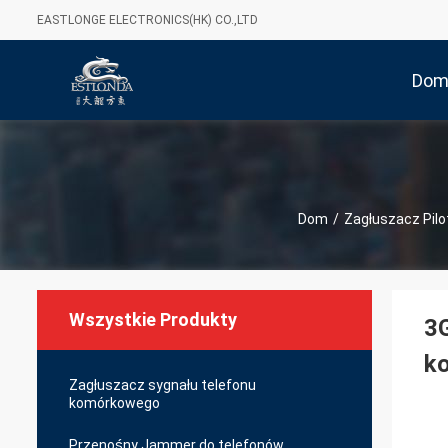
EASTLONGE ELECTRONICS(HK) CO.,LTD
Do
Dom
/
Zagłuszacz Pilo
Wszystkie Produkty
3G
ko
Zagłuszacz sygnału telefonu
komórkowego
Przenośny Jammer do telefonów