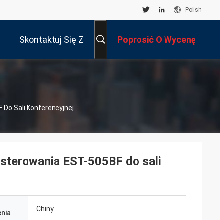
Polish
Skontaktuj Się Z
Poprosić O Wycenę
Nami
Do Sali Konferencyjnej
sterowania EST-505BF do sali
Chiny
nia