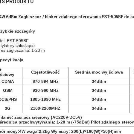
IS PRODUKTU
4W 6dBm Zagłuszacz / bloker zdalnego sterowania EST-505BF do sa
Szybkie szczegóły
el: EST-505BF
tylatory chłodzące
res zagłuszania: 1-20 m
specyfikacja
t
Częstotliwość
Średnia moc wyjściowa
jściowy
CDMA
870-894 MHz
34dBm
GSM
930-960 MHz
34dBm
DCS/PHS
1805-1990 MHz
34dBm
3G
2100-2200MHZ
34dBm
ilanie: zasilacz sieciowy (AC220V-DC5V)
średnica przechwytywania: 1-20 m (-75dBm) Pilot zdalnego stero
bór mocy:4W waga:2,2kg Wymiary: 200(L)×160(W)×50(H)mm