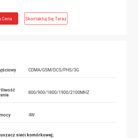
a Cena
Skontaktuj Się Teraz
yjściowy
CDMA/GSM/DCS/PHS/3G
tliwość
800/900/1800/1900/2100MHZ
ania
 mocy
4W
łuszacz sieci komórkowej;