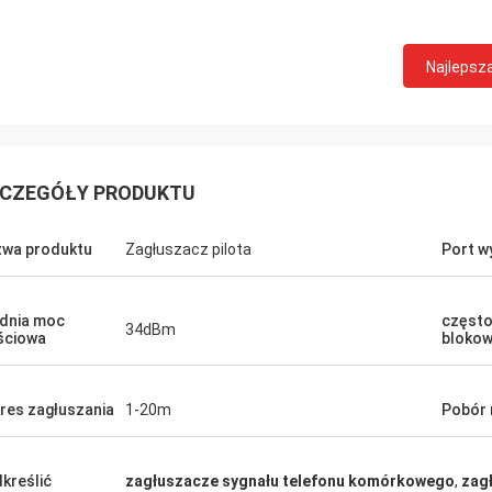
Najlepsz
Lance-Kanada
CZEGÓŁY PRODUKTU
 wysyłka i brak problemów
wa produktu
Zagłuszacz pilota
Port w
dnia moc
często
34dBm
ściowa
blokow
res zagłuszania
1-20m
Pobór
kreślić
zagłuszacze sygnału telefonu komórkowego
,
zag