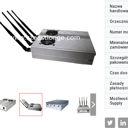
Nazwa
handlowa
Orzeczni
Numer m
Minimaln
zamówien
Szczegół
pakowani
Czas dos
Zasady
płatności
Możliwoś
Supply