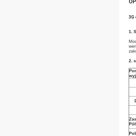
OP
3G 
1. 
Mod
wen
zak
2. 
Por
wy
Zas
Pół
Po