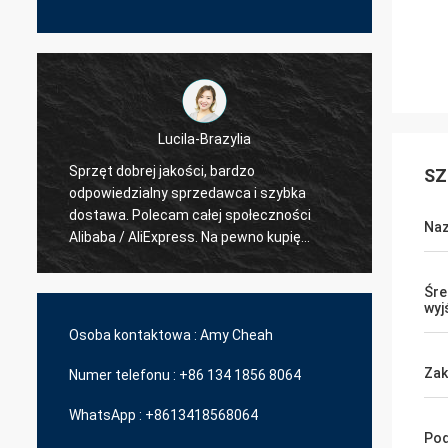
Hamadivo-Francja
SZ
Bestseller, dobra transakcja i szybki czas
szybka
dostawy!
Naz
Śre
wyj
Osoba kontaktowa :
Amy Cheah
Zak
Numer telefonu :
+86 134 1856 8064
WhatsApp :
+8613418568064
Pod