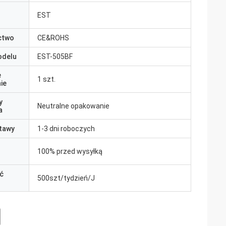
EST
ctwo
CE&ROHS
odelu
EST-505BF
e
1 szt.
ie
y
Neutralne opakowanie
a
tawy
1-3 dni roboczych
100% przed wysyłką
ć
500szt/tydzień/J