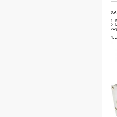
3.A
1. 
2. 
Woj
4. 