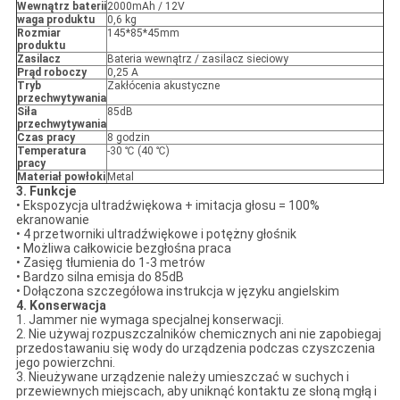
Wewnątrz baterii
2000mAh / 12V
waga produktu
0,6 kg
Rozmiar
145*85*45mm
produktu
Zasilacz
Bateria wewnątrz / zasilacz sieciowy
Prąd roboczy
0,25 A
Tryb
Zakłócenia akustyczne
przechwytywania
Siła
85dB
przechwytywania
Czas pracy
8 godzin
Temperatura
-30 ℃ (40 ℃)
pracy
Materiał powłoki
Metal
3. Funkcje
• Ekspozycja ultradźwiękowa + imitacja głosu = 100%
ekranowanie
•
4 przetworniki ultradźwiękowe i potężny głośnik
• Możliwa całkowicie bezgłośna praca
• Zasięg tłumienia do 1-3 metrów
• Bardzo silna emisja do 85dB
• Dołączona szczegółowa instrukcja w języku angielskim
4. Konserwacja
1. Jammer nie wymaga specjalnej konserwacji.
2. Nie używaj rozpuszczalników chemicznych ani nie zapobiegaj
przedostawaniu się wody do urządzenia podczas czyszczenia
jego powierzchni.
3. Nieużywane urządzenie należy umieszczać w suchych i
przewiewnych miejscach, aby uniknąć kontaktu ze słoną mgłą i