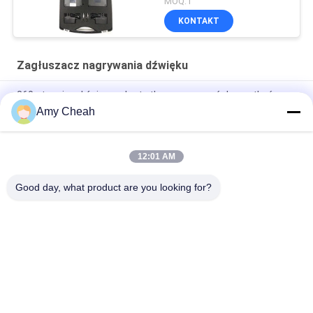
MOQ:1
KONTAKT
Zagłuszacz nagrywania dźwięku
360 stopni pod ścianą, ukryty tłumacz nagrań do spotkań
Amy Cheah
iPhone Android Harmony Series Nagrywacz dźwięku 360
stopni Desktop 2-5 metrów
12:01 AM
Materiał metalowy Nagrywanie dźwięku Jammer Przenośny
dyktafon do telefonu komórkowego DC 12V
Good day, what product are you looking for?
popularne kategorie
Wszystko
Zagłuszacz Sygnału 
Przenośny Jammer 
Telefonu 
Do Telefonów 
Komórkowego
Komórkowych
Zagłuszacz UAV 
Zagłuszacz Dużej 
Dronów
Mocy