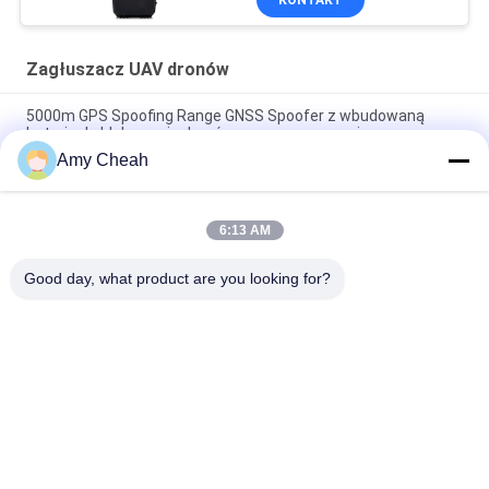
KONTAKT
Zagłuszacz UAV dronów
5000m GPS Spoofing Range GNSS Spoofer z wbudowaną
baterią do blokowania dronów z oprogramowaniem
sterowania
Amy Cheah
UAV-J2020 serii 160MHz 230W System wykrywania widma
6:13 AM
6 kanałów 3000m GPS system spoofingu dla antydronowych
dronów z fałszywą lokalizacją GPS i Super Jamming
Good day, what product are you looking for?
popularne kategorie
Wszystko
Zagłuszacz Sygnału 
Przenośny Jammer 
Telefonu 
Do Telefonów 
Komórkowego
Komórkowych
Zagłuszacz UAV 
Zagłuszacz Dużej 
Dronów
Mocy