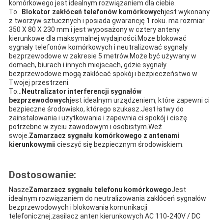
komórkowego jest idealnym rozwiązaniem dla ciebie.
To...
Blokator zakłóceń telefonów komórkowych
jest wykonany
z tworzyw sztucznych i posiada gwarancję 1 roku. ma rozmiar
350 X 80 X 230 mm i jest wyposażony w cztery anteny
kierunkowe dla maksymalnej wydajności.Może blokować
sygnały telefonów komórkowych i neutralizować sygnały
bezprzewodowe w zakresie 5 metrów.Może być używany w
domach, biurach i innych miejscach, gdzie sygnały
bezprzewodowe mogą zakłócać spokój i bezpieczeństwo w
Twojej przestrzeni.
To...
Neutralizator interferencji sygnałów
bezprzewodowych
jest idealnym urządzeniem, które zapewni ci
bezpieczne środowisko, którego szukasz.Jest łatwy do
zainstalowania i użytkowania i zapewnia ci spokój i ciszę
potrzebne w życiu zawodowym i osobistym.Weź
swoje.
Zamarzacz sygnału komórkowego z antenami
kierunkowymi
i cieszyć się bezpiecznym środowiskiem.
Dostosowanie:
Nasze
Zamarzacz sygnału telefonu komórkowego
Jest
idealnym rozwiązaniem do neutralizowania zakłóceń sygnałów
bezprzewodowych i blokowania komunikacji
telefonicznej.zasilacz anten kierunkowych AC 110-240V / DC