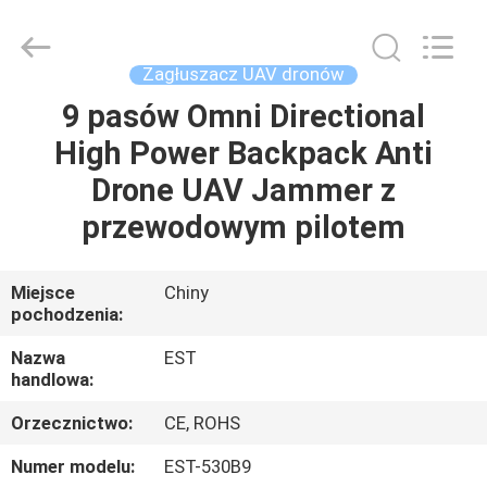
2026
EASTLONGE
ELECTRONICS(HK)
CO.,LTD.
All
Zagłuszacz UAV dronów
Rights
Reserved.
9 pasów Omni Directional
DOM
High Power Backpack Anti
PRODUKTY
Drone UAV Jammer z
przewodowym pilotem
WIDEO
Miejsce
Chiny
pochodzenia:
O
NAS
Nazwa
EST
handlowa:
WYCIECZKA
Orzecznictwo:
CE, ROHS
PO
Numer modelu:
EST-530B9