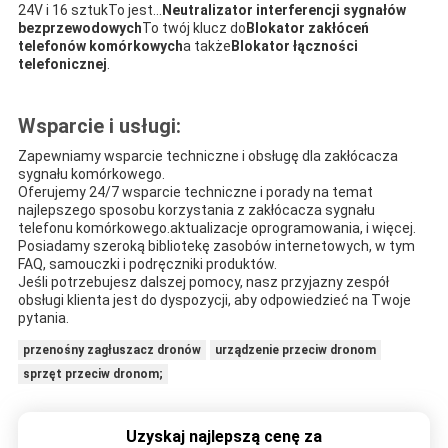
24V i 16 sztukTo jest...
Neutralizator interferencji sygnałów
bezprzewodowych
To twój klucz do
Blokator zakłóceń
telefonów komórkowych
a także
Blokator łączności
telefonicznej
.
Wsparcie i usługi:
Zapewniamy wsparcie techniczne i obsługę dla zakłócacza
sygnału komórkowego.
Oferujemy 24/7 wsparcie techniczne i porady na temat
najlepszego sposobu korzystania z zakłócacza sygnału
telefonu komórkowego.aktualizacje oprogramowania, i więcej.
Posiadamy szeroką bibliotekę zasobów internetowych, w tym
FAQ, samouczki i podręczniki produktów.
Jeśli potrzebujesz dalszej pomocy, nasz przyjazny zespół
obsługi klienta jest do dyspozycji, aby odpowiedzieć na Twoje
pytania.
przenośny zagłuszacz dronów
urządzenie przeciw dronom
sprzęt przeciw dronom;
Uzyskaj najlepszą cenę za