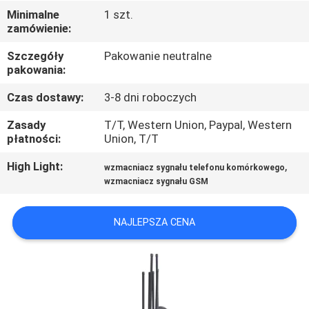
FABRYCE
Minimalne
1 szt.
zamówienie:
KONTROLA
Szczegóły
Pakowanie neutralne
pakowania:
JAKOŚCI
Czas dostawy:
3-8 dni roboczych
SKONTAKTUJ
Zasady
T/T, Western Union, Paypal, Western
płatności:
Union, T/T
SIĘ
Z
High Light:
,
wzmacniacz sygnału telefonu komórkowego
wzmacniacz sygnału GSM
NAMI
NAJLEPSZA CENA
AKTUALNOŚCI
SPRAWY