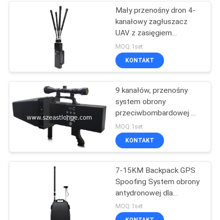
zwiększonych środków
Mały przenośny dron 4-
bezpieczeństwa
kanałowy zagłuszacz
UAV z zasięgiem
zagłuszania 50-500
MOQ:1set
metrów Technologia do
KONTAKT
łagodzenia zagrożeń ze
strony UAV
9 kanałów, przenośny
system obrony
przeciwbombardowej w
kształcie broni,
MOQ:1set
zaprojektowany do
KONTAKT
zwiększenia
bezpieczeństwa w
wrażliwych obszarach o
7-15KM Backpack GPS
odległości blokowania
Spoofing System obrony
2000 m
antydronowej dla
skutecznego łagodzenia
MOQ:1set
zagrożeń z dronów