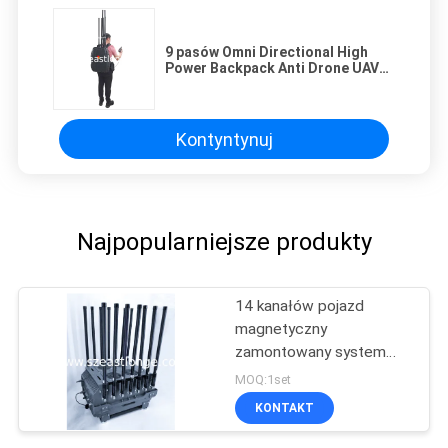
9 pasów Omni Directional High
Power Backpack Anti Drone UAV
Jammer z przewodowym pilotem
Kontyntynuj
Najpopularniejsze produkty
14 kanałów pojazd
magnetyczny
zamontowany system
obrony antydronowej
MOQ:1set
zasilany przez AC 220V
KONTAKT
DC 24V FPV
przeciwdronowy dla