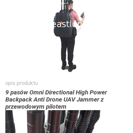
POPROSIĆ
O
WYCENĘ
SITEMAP
PRIVACY
POLICY
opis produktu
9 pasów Omni Directional High Power
Backpack Anti Drone UAV Jammer z
przewodowym pilotem