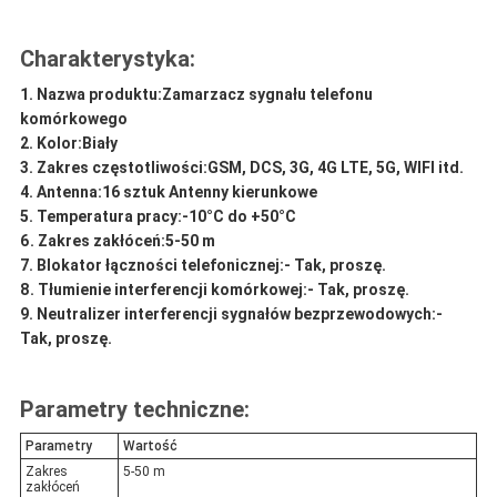
Charakterystyka:
Nazwa produktu:
Zamarzacz sygnału telefonu
komórkowego
Kolor:
Biały
Zakres częstotliwości:
GSM, DCS, 3G, 4G LTE, 5G, WIFI itd.
Antenna:
16 sztuk Antenny kierunkowe
Temperatura pracy:
-10°C do +50°C
Zakres zakłóceń:
5-50 m
Blokator łączności telefonicznej:
- Tak, proszę.
Tłumienie interferencji komórkowej:
- Tak, proszę.
Neutralizer interferencji sygnałów bezprzewodowych:
-
Tak, proszę.
Parametry techniczne:
Parametry
Wartość
Zakres
5-50 m
zakłóceń