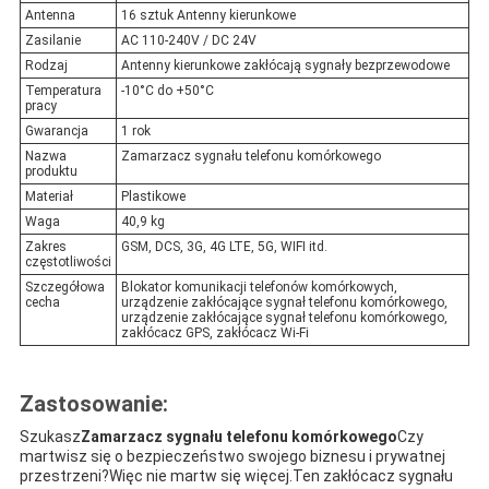
Antenna
16 sztuk Antenny kierunkowe
Zasilanie
AC 110-240V / DC 24V
Rodzaj
Antenny kierunkowe zakłócają sygnały bezprzewodowe
Temperatura
-10°C do +50°C
pracy
Gwarancja
1 rok
Nazwa
Zamarzacz sygnału telefonu komórkowego
produktu
Materiał
Plastikowe
Waga
40,9 kg
Zakres
GSM, DCS, 3G, 4G LTE, 5G, WIFI itd.
częstotliwości
Szczegółowa
Blokator komunikacji telefonów komórkowych,
cecha
urządzenie zakłócające sygnał telefonu komórkowego,
urządzenie zakłócające sygnał telefonu komórkowego,
zakłócacz GPS, zakłócacz Wi-Fi
Zastosowanie:
Szukasz
Zamarzacz sygnału telefonu komórkowego
Czy
martwisz się o bezpieczeństwo swojego biznesu i prywatnej
przestrzeni?Więc nie martw się więcej.Ten zakłócacz sygnału