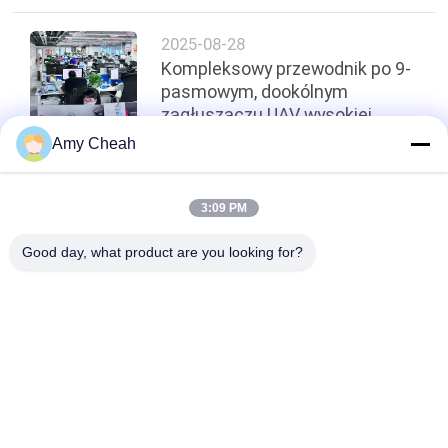
2025-08-28
Kompleksowy przewodnik po 9-
pasmowym, dookólnym
zagłuszaczu UAV wysokiej
mocy w plecaku
Amy Cheah
Top
3:09 PM
Good day, what product are you looking for?
popularne kategorie
Wszystko
Zagłuszacz Sygnału 
Przenośny Jammer 
Telefonu 
Do Telefonów 
Komórkowego
Komórkowych
Zagłuszacz UAV 
Zagłuszacz Dużej 
Dronów
Mocy