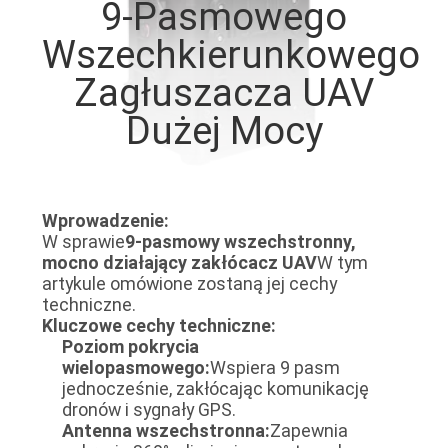
9-Pasmowego
FABRYCE
Wszechkierunkowego
KONTROLA
Zagłuszacza UAV
JAKOŚCI
Dużej Mocy
SKONTAKTUJ
SIĘ
Wprowadzenie:
Z
W sprawie
9-pasmowy wszechstronny,
mocno działający zakłócacz UAV
W tym
NAMI
artykule omówione zostaną jej cechy
techniczne.
Kluczowe cechy techniczne:
AKTUALNOŚCI
Poziom pokrycia
wielopasmowego:
Wspiera 9 pasm
jednocześnie, zakłócając komunikację
SPRAWY
dronów i sygnały GPS.
Antenna wszechstronna:
Zapewnia