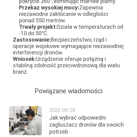
pokrycie 360°, eliminując martwe plamy.
POPROSIĆ
Przekaz wysokiej mocy:
Zapewnia
niezawodne zakłócanie w odległości
O
ponad 550 metrów.
WYCENĘ
Trwały projekt:
Działa w temperaturach od
-10 do 50°C.
Zastosowanie:
Bezpieczeństwo, rząd i
SITEMAP
operacje wojskowe wymagające niezawodnej
interferencji dronów.
Wniosek:
Urządzenie oferuje potężną i
PRIVACY
stabilną zdolność przeciwdronową dla wielu
branż.
POLICY
Powiązane wiadomości
2025-08-28
Jak wybrać odpowiedni
zagłuszacz dronów dla swoich
potrzeb