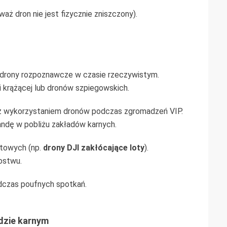
aż dron nie jest fizycznie zniszczony).
 drony rozpoznawcze w czasie rzeczywistym.
i krążącej lub dronów szpiegowskich.
z wykorzystaniem dronów podczas zgromadzeń VIP.
andę w pobliżu zakładów karnych.
rtowych (np.
drony DJI zakłócające loty
).
ostwu.
dczas poufnych spotkań.
dzie karnym