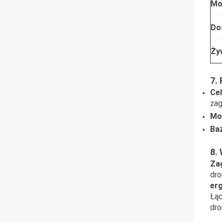
Mo
Do
Ży
7.
Ce
zag
Mo
Baz
8.
Za
dro
er
Łą
dro