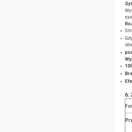
Sy
Wys
sys
Ro
Str
Gdy
ob
po
Wyn
10
Br
Ef
6.
Fu
Pr