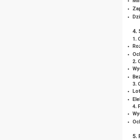
Mi
Za
Dzi
4.
1. 
Ro
Oc
2. 
Wyd
Be
3. 
Lot
Ele
4.
Wy
Oc
5.