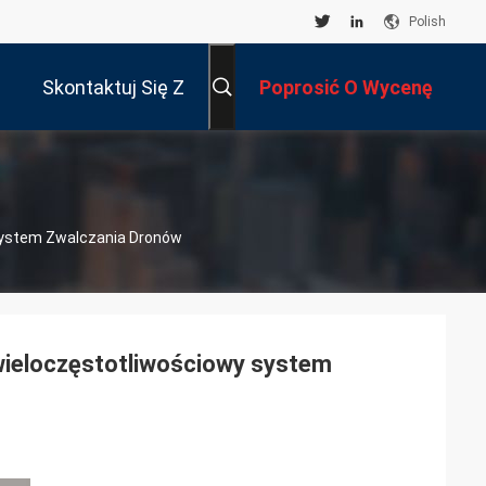
Polish
Skontaktuj Się Z
Poprosić O Wycenę
Nami
 System Zwalczania Dronów
 wieloczęstotliwościowy system