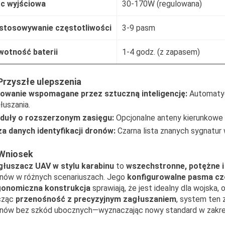
c wyjściowa
30-170W (regulowana)
stosowywanie częstotliwości
3-9 pasm
wotność baterii
1-4 godz. (z zapasem)
 Przyszłe ulepszenia
lowanie wspomagane przez sztuczną inteligencję:
Automatyc
łuszania.
duły o rozszerzonym zasięgu:
Opcjonalne anteny kierunkowe 
a danych identyfikacji dronów:
Czarna lista znanych sygnatur 
 Wniosek
głuszacz UAV w stylu karabinu
to
wszechstronne, potężne i
nów w różnych scenariuszach. Jego
konfigurowalne pasma czę
gonomiczna konstrukcja
sprawiają, że jest idealny dla wojska, 
cząc
przenośność z precyzyjnym zagłuszaniem
, system ten 
nów bez szkód ubocznych—wyznaczając nowy standard w zakresi