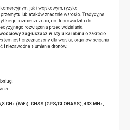
komercyjnym, jak i wojskowym, ryzyko
przemytu lub ataków znacznie wzrosło. Tradycyjne
zybkiego rozmieszczenia, co doprowadziło do
ecyzyjnego rozwiązania przeciwdziałania.
iwościowy zagłuszacz w stylu karabinu
o zakresie
ystem jest przeznaczony dla wojska, organów ścigania
ść i niezawodne tłumienie dronów.
bsługi.
ania.
 5,8 GHz (WiFi), GNSS (GPS/GLONASS), 433 MHz,