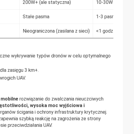
200W+ (ale statyczna)
10-30W (ogranicz
Stałe pasma
1-3 pasma
Nieograniczona (zasilana z sieci)
<1 godz.
zne wykrywanie typów dronów w celu optymalnego
dla zasięgu 3 km+.
wrogich UAV.
 mobilne
rozwiązanie do zwalczania nieuczciwych
stotliwości, wysoka moc wyjściowa i
organów ścigania i ochrony infrastruktury krytycznej.
zapewnia szybką reakcję na zagrożenia ze strony
e przeciwdziałania UAV.