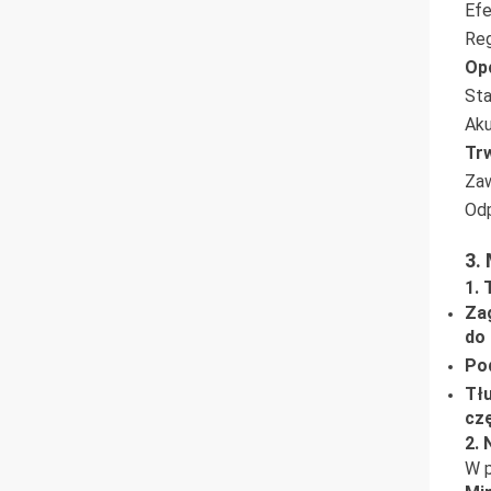
Efe
Reg
Opc
Sta
Aku
Tr
Za
Odp
3.
1. 
Za
do
Po
Tł
czę
2. 
W p