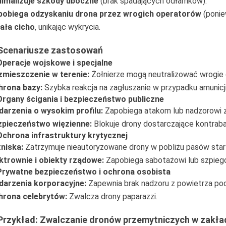
nimalizuje szkody uboczne
(brak spadających odłamków).
pobiega odzyskaniu drona przez wrogich operatorów
(poniew
ała cicho
, unikając wykrycia.
 Scenariusze zastosowań
Operacje wojskowe i specjalne
zmieszczenie w terenie:
Żołnierze mogą neutralizować wrogie
hrona bazy:
Szybka reakcja na zagłuszanie w przypadku amunicj
Organy ścigania i bezpieczeństwo publiczne
arzenia o wysokim profilu:
Zapobiega atakom lub nadzorowi 
zpieczeństwo więzienne:
Blokuje drony dostarczające kontrab
Ochrona infrastruktury krytycznej
niska:
Zatrzymuje nieautoryzowane drony w pobliżu pasów sta
ktrownie i obiekty rządowe:
Zapobiega sabotażowi lub szpieg
 Prywatne bezpieczeństwo i ochrona osobista
darzenia korporacyjne:
Zapewnia brak nadzoru z powietrza po
hrona celebrytów:
Zwalcza drony paparazzi.
 Przykład: Zwalczanie dronów przemytniczych w zakła