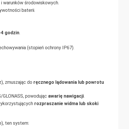
y i warunków środowiskowych.
wotności baterii.
-4 godzin
.
zechowywania (stopień ochrony IP67).
z), zmuszając do
ręcznego lądowania lub powrotu
GPS/GLONASS, powodując
awarię nawigacji
.
wykorzystujących
rozpraszanie widma lub skoki
e), ten system: