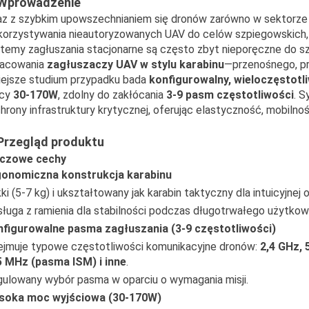
 Wprowadzenie
z z szybkim upowszechnianiem się dronów zarówno w sektorze 
orzystywania nieautoryzowanych UAV do celów szpiegowskich, 
temy zagłuszania stacjonarne są często zbyt nieporęczne do s
racowania
zagłuszaczy UAV w stylu karabinu
—przenośnego, pr
iejsze studium przypadku bada
konfigurowalny, wieloczęstotl
cy
30-170W
, zdolny do zakłócania
3-9 pasm częstotliwości
. S
chrony infrastruktury krytycznej, oferując elastyczność, mobilno
 Przegląd produktu
uczowe cechy
gonomiczna konstrukcja karabinu
ki (5-7 kg) i ukształtowany jak karabin taktyczny dla intuicyjnej o
ługa z ramienia dla stabilności podczas długotrwałego użytkow
figurowalne pasma zagłuszania (3-9 częstotliwości)
jmuje typowe częstotliwości komunikacyjne dronów:
2,4 GHz,
 MHz (pasma ISM) i inne
.
ulowany wybór pasma w oparciu o wymagania misji.
soka moc wyjściowa (30-170W)