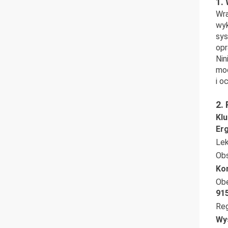
1.
Wra
wyk
sys
op
Nin
mo
i o
2.
Kl
Er
Lek
Obs
Kon
Obe
915
Reg
Wy