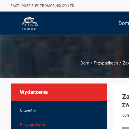
EASTLONGE ELECTRONICS(HK) CO.,LTD
Do
Dom
/
Przypadkach
/
Zak
Wydarzenia
Za
zw
Nowości
Jun
Przypadkach