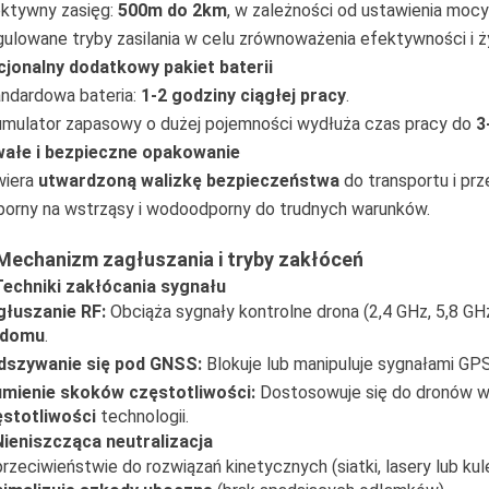
ktywny zasięg:
500m do 2km
, w zależności od ustawienia moc
ulowane tryby zasilania w celu zrównoważenia efektywności i ży
jonalny dodatkowy pakiet baterii
ndardowa bateria:
1-2 godziny ciągłej pracy
.
mulator zapasowy o dużej pojemności wydłuża czas pracy do
3
wałe i bezpieczne opakowanie
wiera
utwardzoną walizkę bezpieczeństwa
do transportu i pr
orny na wstrząsy i wodoodporny do trudnych warunków.
 Mechanizm zagłuszania i tryby zakłóceń
Techniki zakłócania sygnału
głuszanie RF:
Obciąża sygnały kontrolne drona (2,4 GHz, 5,8 GH
 domu
.
dszywanie się pod GNSS:
Blokuje lub manipuluje sygnałami 
umienie skoków częstotliwości:
Dostosowuje się do dronów 
stotliwości
technologii.
Nieniszcząca neutralizacja
rzeciwieństwie do rozwiązań kinetycznych (siatki, lasery lub kul