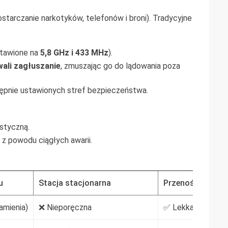
ostarczanie narkotyków, telefonów i broni). Tradycyjne
tawione na
5,8 GHz i 433 MHz
).
ali zagłuszanie
, zmuszając go do lądowania poza
ępnie ustawionych stref bezpieczeństwa.
istyczną.
z powodu ciągłych awarii.
u
Stacja stacjonarna
Przenośny zagłu
amienia)
❌ Nieporęczna
✅ Lekka (ale słab