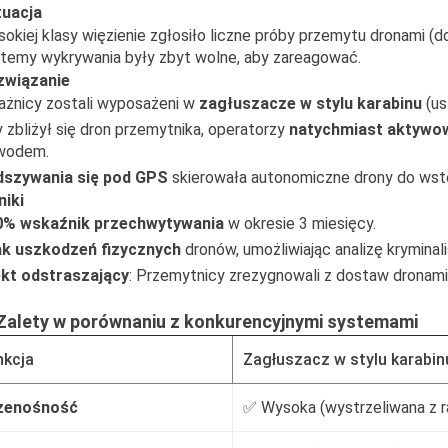
tuacja
okiej klasy więzienie zgłosiło liczne próby przemytu dronami (d
temy wykrywania były zbyt wolne, aby zareagować.
związanie
ażnicy zostali wyposażeni w
zagłuszacze w stylu karabinu
(us
 zbliżył się dron przemytnika, operatorzy
natychmiast aktywow
wodem.
dszywania się pod GPS
skierowała autonomiczne drony do wst
iki
0% wskaźnik przechwytywania
w okresie 3 miesięcy.
ak uszkodzeń fizycznych
dronów, umożliwiając analizę kryminal
ekt odstraszający
: Przemytnicy zrezygnowali z dostaw dronami 
 Zalety w porównaniu z konkurencyjnymi systemami
nkcja
Zagłuszacz w stylu karabin
zenośność
✅ Wysoka (wystrzeliwana z r