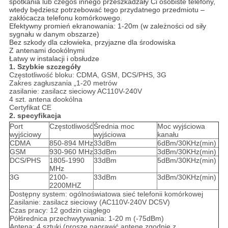
spotkania lub czegoś innego przeszkadzały Ci osobiste telefony,
wtedy będziesz potrzebować tego przydatnego przedmiotu –
zakłócacza telefonu komórkowego.
Efektywny promień ekranowania: 1-20m (w zależności od siły
sygnału w danym obszarze)
Bez szkody dla człowieka, przyjazne dla środowiska
Z antenami dookólnymi
Łatwy w instalacji i obsłudze
1. Szybkie szczegóły
Częstotliwość bloku: CDMA, GSM, DCS/PHS, 3G
Zakres zagłuszania „1-20 metrów
zasilanie: zasilacz sieciowy AC110V-240V
4 szt. antena dookólna
Certyfikat CE
2. specyfikacja
Port
Częstotliwość
Średnia moc
Moc wyjściowa
wyjściowy
wyjściowa
kanału
CDMA
850-894 MHz
33dBm
6dBm/30KHz(min)
GSM
930-960 MHz
33dBm
3dBm/30KHz(min)
DCS/PHS
1805-1990
33dBm
5dBm/30KHz(min)
MHz
3G
2100-
33dBm
3dBm/30KHz(min)
2200MHZ
Dostępny system: ogólnoświatowa sieć telefonii komórkowej
Zasilanie: zasilacz sieciowy (AC110V-240V DC5V)
Czas pracy: 12 godzin ciągłego
Półśrednica przechwytywania: 1-20 m (-75dBm)
Antena: 4 sztuki (proszę naprawić antenę zgodnie z