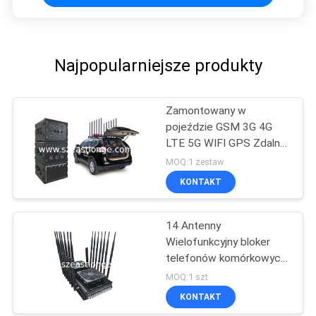
Najpopularniejsze produkty
Zamontowany w
pojeździe GSM 3G 4G
LTE 5G WIFI GPS Zdalne
sterowanie Jammer
MOQ:1 zestaw
sygnału telefonu
KONTAKT
komórkowego
14 Antenny
Wielofunkcyjny bloker
telefonów komórkowych
GPS VHF UHF
MOQ:1 szt
Interferencja 5-80m
KONTAKT