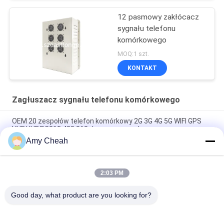
12 pasmowy zakłócacz
sygnału telefonu
komórkowego
MOQ:1 szt.
KONTAKT
Zagłuszacz sygnału telefonu komórkowego
OEM 20 zespołów telefon komórkowy 2G 3G 4G 5G WIFI GPS
VHF UHF RC315 433 868 Jammer sygnału
Amy Cheah
40W średniej mocy 1-50m 8-kanałowy zagłuszacz sygnału
telefonu komórkowego do więzienia
2:03 PM
Wewnętrzny wielokierunkowy zakłócacz sygnału
telefonicznego Ellular 33dBm 4Band Blocker
Good day, what product are you looking for?
popularne kategorie
Wszystko