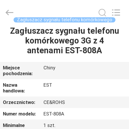
2026
EASTLONGE
ELECTRONICS(HK)
CO.,LTD.
All
Zagłuszacz sygnału telefonu komórkowego
Rights
Reserved.
Zagłuszacz sygnału telefonu
DOM
komórkowego 3G z 4
PRODUKTY
antenami EST-808A
WIDEO
Miejsce
Chiny
pochodzenia:
O
Nazwa
EST
handlowa:
NAS
Orzecznictwo:
CE&ROHS
WYCIECZKA
Numer modelu:
EST-808A
PO
Minimalne
1 szt.