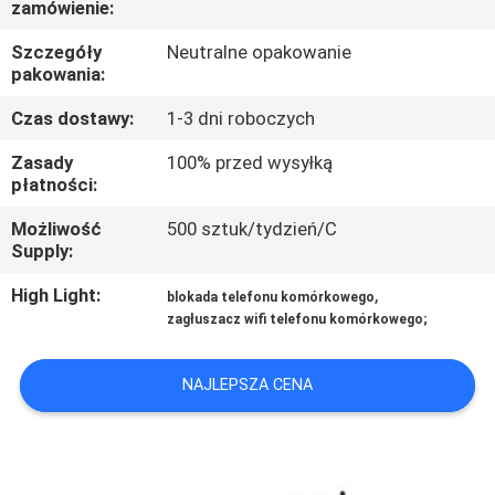
zamówienie:
FABRYCE
Szczegóły
Neutralne opakowanie
pakowania:
KONTROLA
JAKOŚCI
Czas dostawy:
1-3 dni roboczych
Zasady
100% przed wysyłką
płatności:
SKONTAKTUJ
SIĘ
Możliwość
500 sztuk/tydzień/C
Supply:
Z
High Light:
,
blokada telefonu komórkowego
NAMI
zagłuszacz wifi telefonu komórkowego;
AKTUALNOŚCI
NAJLEPSZA CENA
SPRAWY