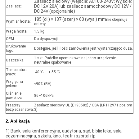
Zasilacz sieciowy (wejście: AC100-240V; Wyjście:
DC 12V 20A) lub zasilacz samochodowy DC 12V /
Zasilacz:
DC 24V (opcjonalnie)
185 (dł.) × 137 (szer.) × 60 (wys.) mm
nie obejmuje
Wymiar hosta:
anteny;
Waga hosta:
1,5 kg
OEM:
Do dyspozycji
Drukowanie
Dostępne, jeśli ilość zamówienia jest wystarczająco duża.
logo:
1 szt. Pudełko upominkowe na jedno urządzenie,
Uszczelka:
neutralne opakowanie
Temperatura
-40 ℃ ~ + 55 ℃
pracy:
Względna
≤90% (RH)
pokora:
Ciśnienie
86~106kPa
powietrza:
Przepisy
Zasilacz sieciowy UL (E190582) / CSA (LR112971 poziom
bezpieczeństwa:
3)
2. Aplikacja
1).Bank, sala konferencyjna, audytoria, sąd, biblioteka, sala
egzaminacyjna, szkoła, kino, teatr i szpital itp.