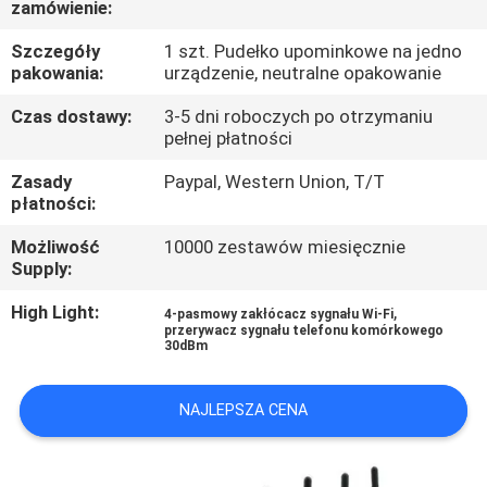
zamówienie:
FABRYCE
Szczegóły
1 szt. Pudełko upominkowe na jedno
pakowania:
urządzenie, neutralne opakowanie
KONTROLA
JAKOŚCI
Czas dostawy:
3-5 dni roboczych po otrzymaniu
pełnej płatności
Zasady
Paypal, Western Union, T/T
SKONTAKTUJ
płatności:
SIĘ
Możliwość
10000 zestawów miesięcznie
Z
Supply:
NAMI
High Light:
,
4-pasmowy zakłócacz sygnału Wi-Fi
przerywacz sygnału telefonu komórkowego
30dBm
AKTUALNOŚCI
NAJLEPSZA CENA
SPRAWY