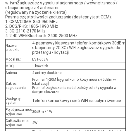
w tym
Zagłuszacz sygnału stacjonarnego / wewnętrznego /
stacjonarnego z 4 antenami:
(regulowany na życzenie klienta)
Pasma częstotliwości zagłuszania (dostępny jest OEM):
1. GSM/CDMA: 850-960 MHz
2. DCS/PHS: 1805-1990 MHz
3. 3G: 2110-2170 MHz
4. 2.4G WIFI/Bluetooth: 2400-2500 MHz
4-pasmowy klasyczny telefon komórkowy 30dBm
Nazwa
stacjonarny 2G 3G i WIFI zagłuszacz sygnału do
produktu:
przetargu / licytacji
Model nr.:
EST-808A
MOQ:
1 kawałek
Antena:
4 anteny dookólne
Promień 1-20M [sygnał komórkowy musi ≤-75dBm w
Zakres
lokalizacji]
zagłuszania:
Promień zagłuszania nadal zależy od siły sygnału w
danym obszarze
Dostępny
Telefon komórkowy i sieć WIFI na całym świecie
system:
Pojedyncza moc
30dBm / 1W
wyjściowa:
Całkowita moc
4W
wyjściowa: