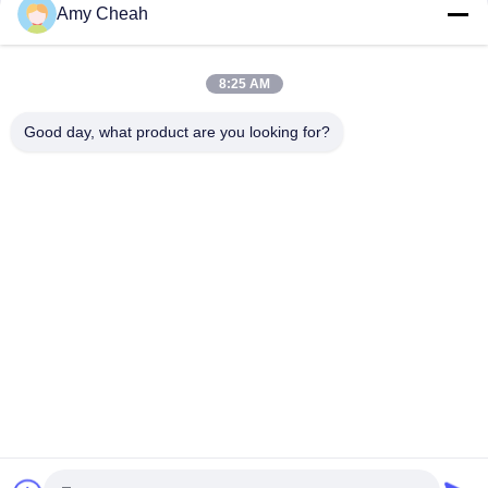
Amy Cheah
40W średniej mocy 1-50m 8-kanałowy zagłuszacz sygnału
telefonu komórkowego do więzienia
8:25 AM
Wewnętrzny wielokierunkowy zakłócacz sygnału
telefonicznego Ellular 33dBm 4Band Blocker
Good day, what product are you looking for?
popularne kategorie
Wszystko
Zagłuszacz Sygnału 
Przenośny Jammer 
Telefonu 
Do Telefonów 
Komórkowego
Komórkowych
Zagłuszacz UAV 
Zagłuszacz Dużej 
Dronów
Mocy
Zagłuszacz Sygnału 
Zagłuszacz Pilota
GPS
Zagłuszacz 
Zagłuszacz 5G
Nagrywania Dźwięku