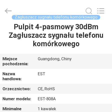
2026
EASTLONGE
ELECTRONICS(HK)
CO.,LTD.
All
Zagłuszacz sygnału telefonu komórkowego
Rights
Reserved.
Pulpit 4-pasmowy 30dBm
DOM
Zagłuszacz sygnału telefonu
PRODUKTY
komórkowego
WIDEO
Miejsce
Guangdong, Chiny
pochodzenia:
O
Nazwa
EST
handlowa:
NAS
Orzecznictwo:
CE, RoHS
WYCIECZKA
Numer modelu:
EST-808A
PO
Minimalne
1 kawałek