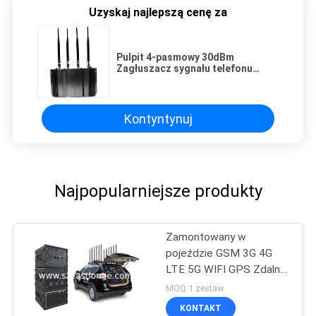
Uzyskaj najlepszą cenę za
Pulpit 4-pasmowy 30dBm
Zagłuszacz sygnału telefonu
komórkowego
Kontyntynuj
Najpopularniejsze produkty
Zamontowany w
pojeździe GSM 3G 4G
LTE 5G WIFI GPS Zdalne
sterowanie Jammer
MOQ:1 zestaw
sygnału telefonu
KONTAKT