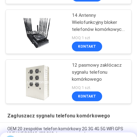
komórkowego
14 Antenny
Wielofunkcyjny bloker
telefonów komórkowych
GPS VHF UHF
MOQ:1 szt
Interferencja 5-80m
KONTAKT
12 pasmowy zakłócacz
sygnału telefonu
komórkowego
MOQ:1 szt.
KONTAKT
Zagłuszacz sygnału telefonu komórkowego
OEM 20 zespołów telefon komórkowy 2G 3G 4G 5G WIFI GPS
VHF UHF RC315 433 868 Jammer sygnału