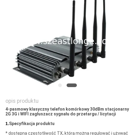
POPROSIĆ
O
WYCENĘ
SITEMAP
PRIVACY
POLICY
opis produktu
4-pasmowy klasyczny telefon komórkowy 30dBm stacjonarny
2G 3G i WIFI zagłuszacz sygnału do przetargu / licytacji
1.
Specyfikacja produktu
* dostępna częstotliwość TX, którą można regulować i używać